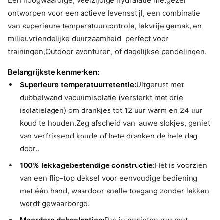
Een hoogwaardige, veelzijdige hydratatie metgezel
ontworpen voor een actieve levensstijl, een combinatie
van superieure temperatuurcontrole, lekvrije gemak, en
milieuvriendelijke duurzaamheid  perfect voor
trainingen,Outdoor avonturen, of dagelijkse pendelingen.
Belangrijkste kenmerken:
Superieure temperatuurretentie:
Uitgerust met
dubbelwand vacuümisolatie (versterkt met drie
isolatielagen) om drankjes tot 12 uur warm en 24 uur
koud te houden.Zeg afscheid van lauwe slokjes, geniet
van verfrissend koude of hete dranken de hele dag
door..
100% lekkagebestendige constructie:
Het is voorzien
van een flip-top deksel voor eenvoudige bediening
met één hand, waardoor snelle toegang zonder lekken
wordt gewaarborgd.
Meerdere dekselopties:
Pas je genieten aan met