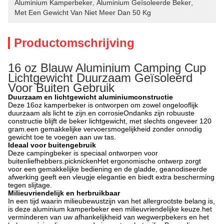
Aluminium Kamperbeker
, 
Aluminium Geïsoleerde Beker
, 
Met Een Gewicht Van Niet Meer Dan 50 Kg
Productomschrijving
16 oz Blauw Aluminium Camping Cup
Lichtgewicht Duurzaam Geïsoleerd
Voor Buiten Gebruik
Duurzaam en lichtgewicht aluminiumconstructie
Deze 16oz kamperbeker is ontworpen om zowel ongelooflijk
duurzaam als licht te zijn.en corrosieOndanks zijn robuuste
constructie blijft de beker lichtgewicht, met slechts ongeveer 120
gram.een gemakkelijke vervoersmogelijkheid zonder onnodig
gewicht toe te voegen aan uw tas.
Ideaal voor buitengebruik
Deze campingbeker is speciaal ontworpen voor
buitenliefhebbers.picknickenHet ergonomische ontwerp zorgt
voor een gemakkelijke bediening en de gladde, geanodiseerde
afwerking geeft een vleugje elegantie en biedt extra bescherming
tegen slijtage.
Milieuvriendelijk en herbruikbaar
In een tijd waarin milieubewustzijn van het allergrootste belang is,
is deze aluminium kamperbeker een milieuvriendelijke keuze.het
verminderen van uw afhankelijkheid van wegwerpbekers en het