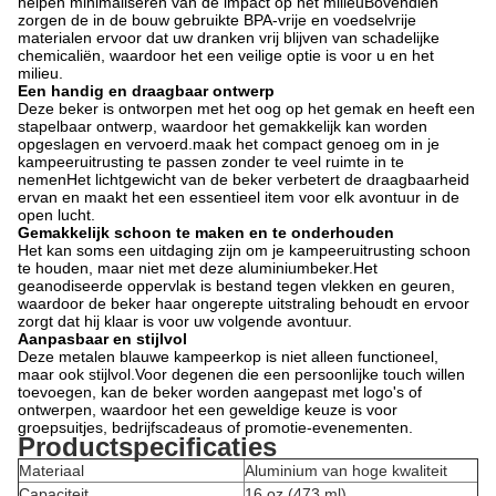
helpen minimaliseren van de impact op het milieuBovendien
zorgen de in de bouw gebruikte BPA-vrije en voedselvrije
materialen ervoor dat uw dranken vrij blijven van schadelijke
chemicaliën, waardoor het een veilige optie is voor u en het
milieu.
Een handig en draagbaar ontwerp
Deze beker is ontworpen met het oog op het gemak en heeft een
stapelbaar ontwerp, waardoor het gemakkelijk kan worden
opgeslagen en vervoerd.maak het compact genoeg om in je
kampeeruitrusting te passen zonder te veel ruimte in te
nemenHet lichtgewicht van de beker verbetert de draagbaarheid
ervan en maakt het een essentieel item voor elk avontuur in de
open lucht.
Gemakkelijk schoon te maken en te onderhouden
Het kan soms een uitdaging zijn om je kampeeruitrusting schoon
te houden, maar niet met deze aluminiumbeker.Het
geanodiseerde oppervlak is bestand tegen vlekken en geuren,
waardoor de beker haar ongerepte uitstraling behoudt en ervoor
zorgt dat hij klaar is voor uw volgende avontuur.
Aanpasbaar en stijlvol
Deze metalen blauwe kampeerkop is niet alleen functioneel,
maar ook stijlvol.Voor degenen die een persoonlijke touch willen
toevoegen, kan de beker worden aangepast met logo's of
ontwerpen, waardoor het een geweldige keuze is voor
groepsuitjes, bedrijfscadeaus of promotie-evenementen.
Productspecificaties
Materiaal
Aluminium van hoge kwaliteit
Capaciteit
16 oz (473 ml)