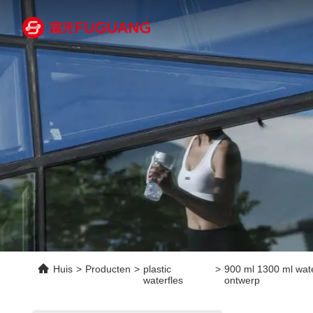
Huis
>
Producten
>
plastic
>
900 ml 1300 ml wate
waterfles
ontwerp