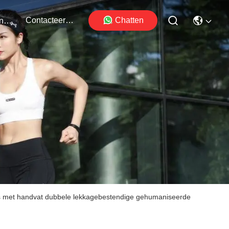
Contacteer Ons
Chatten
Evenementen
fles met handvat dubbele lekkagebestendige gehumaniseerde