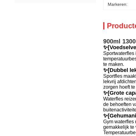
Markeren:
Product
900ml 1300
✨[Voedselvei
Sportwaterfles 
temperatuurbes
te maken.
✨[Dubbel lek
Sportfles maakt
lekvrij afdicht
zorgen hoeft te
✨[Grote capa
Waterfles reiz
de behoeften va
buitenactiviteit
✨[Gehumani
Gym waterfles 
gemakkelijk te 
Temperatuurbere