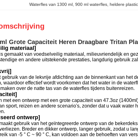
Waterfles van 1300 ml
, 
900 ml waterfles
, 
heldere plasti
omschrijving
ml Grote Capaciteit Heren Draagbare Tritan Pla
lig materiaal]
is gemaakt van voedselveilig materiaal, milieuvriendelijk en gez
tendige en andere uitstekende prestaties, langdurig gebruik z
vrij]
 gebruik van de lekvrije afdichting aan de binnenkant van het 
en, waardoor effectief wordt voorkomen dat het water in de waterfl
 maken over de natte tas van de waterfles tijdens buitenreizen.
citeit]
en met een ontwerp met een grote capaciteit van 47.3oz (1400ml
n sport, reizen en andere scenario's, zonder dat u vaak water ho
en.
seerd ontwerp]
maakt gebruik van het geïntegreerde ontwerp van de bekerdekse
verliezen. Breder en dikker ontwerp, langer gebruik, zodat u lang
ik van -5 ° C ~ 90 ° C, kan voldoen aan de behoeften van versc