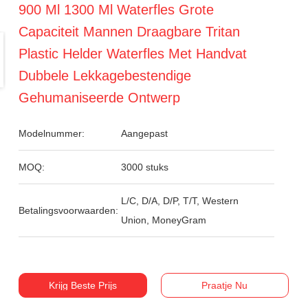
900 Ml 1300 Ml Waterfles Grote
Capaciteit Mannen Draagbare Tritan
Plastic Helder Waterfles Met Handvat
Dubbele Lekkagebestendige
Gehumaniseerde Ontwerp
Modelnummer:
Aangepast
MOQ:
3000 stuks
L/C, D/A, D/P, T/T, Western
Betalingsvoorwaarden:
Union, MoneyGram
Krijg Beste Prijs
Praatje Nu