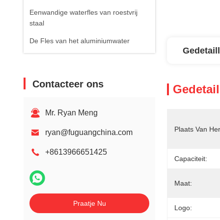
Eenwandige waterfles van roestvrij
staal
De Fles van het aluminiumwater
Gedetail
Contacteer ons
Gedetail
Mr. Ryan Meng
Plaats Van He
ryan@fuguangchina.com
+8613966651425
Capaciteit:
Maat:
Praatje Nu
Logo: