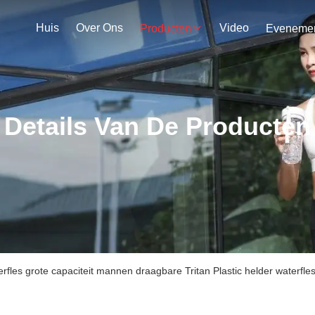
Huis
Over Ons
Video
Producten
Details Van De Producten
rfles grote capaciteit mannen draagbare Tritan Plastic helder water