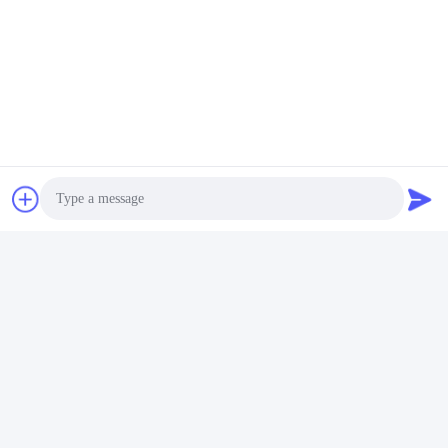
Photo
Video Call
Audio Call