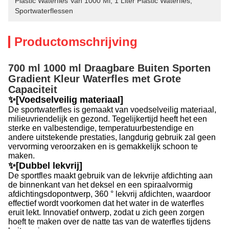
Plastic Waterfles Van 1000 Ml
, 
1 Liter Plastic Waterfles
, 
Sportwaterflessen
Productomschrijving
700 ml 1000 ml Draagbare Buiten Sporten
Gradient Kleur Waterfles met Grote
Capaciteit
✨[Voedselveilig materiaal]
De sportwaterfles is gemaakt van voedselveilig materiaal,
milieuvriendelijk en gezond. Tegelijkertijd heeft het een
sterke en valbestendige, temperatuurbestendige en
andere uitstekende prestaties, langdurig gebruik zal geen
vervorming veroorzaken en is gemakkelijk schoon te
maken.
✨[Dubbel lekvrij]
De sportfles maakt gebruik van de lekvrije afdichting aan
de binnenkant van het deksel en een spiraalvormig
afdichtingsdopontwerp, 360 ° lekvrij afdichten, waardoor
effectief wordt voorkomen dat het water in de waterfles
eruit lekt. Innovatief ontwerp, zodat u zich geen zorgen
hoeft te maken over de natte tas van de waterfles tijdens