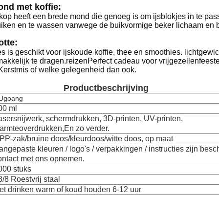
nd met koffie:
ekop heeft een brede mond die genoeg is om ijsblokjes in te pa
uiken en te wassen vanwege de buikvormige beker lichaam en 
otte:
s is geschikt voor ijskoude koffie, thee en smoothies. lichtge
akkelijk te dragen.reizenPerfect cadeau voor vrijgezellenfeest
Kerstmis of welke gelegenheid dan ook.
Productbeschrijving
Ugoang
00 ml
asersnijwerk, schermdrukken, 3D-printen, UV-printen,
armteoverdrukken,
En zo verder.
PP-zak/bruine doos/kleurdoos/witte doos, op maat
angepaste kleuren / logo's / verpakkingen / instructies zijn besc
ontact met ons opnemen.
000 stuks
8/8 Roestvrij staal
et drinken warm of koud houden 6-12 uur