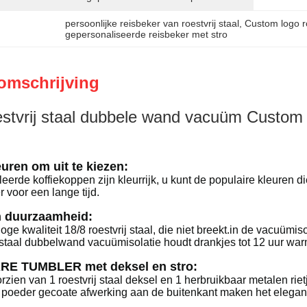
persoonlijke reisbeker van roestvrij staal
, 
Custom logo ro
gepersonaliseerde reisbeker met stro
omschrijving
estvrij staal dubbele wand vacuüm Custom
uren om uit te kiezen:
erde koffiekoppen zijn kleurrijk, u kunt de populaire kleuren di
 voor een lange tijd.
n duurzaamheid:
hoge kwaliteit 18/8 roestvrij staal, die niet breekt.in de vacuümi
ij staal dubbelwand vacuümisolatie houdt drankjes tot 12 uur war
E TUMBLER met deksel en stro:
oorzien van 1 roestvrij staal deksel en 1 herbruikbaar metalen ri
ke poeder gecoate afwerking aan de buitenkant maken het elegan