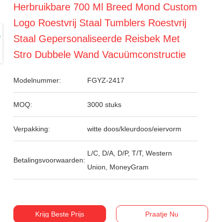
Herbruikbare 700 Ml Breed Mond Custom
Logo Roestvrij Staal Tumblers Roestvrij
Staal Gepersonaliseerde Reisbek Met
Stro Dubbele Wand Vacuümconstructie
Modelnummer:
FGYZ-2417
MOQ:
3000 stuks
Verpakking:
witte doos/kleurdoos/eiervorm
L/C, D/A, D/P, T/T, Western
Betalingsvoorwaarden:
Union, MoneyGram
Krijg Beste Prijs
Praatje Nu