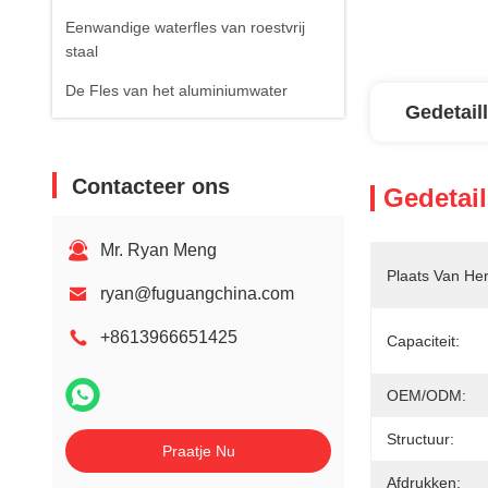
Eenwandige waterfles van roestvrij
staal
De Fles van het aluminiumwater
Gedetail
Contacteer ons
Gedetail
Mr. Ryan Meng
Plaats Van He
ryan@fuguangchina.com
+8613966651425
Capaciteit:
OEM/ODM:
Structuur:
Praatje Nu
Afdrukken: