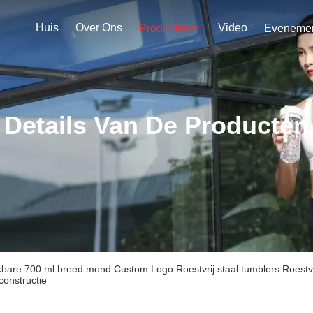
Huis
Over Ons
Video
Producten
Details Van De Producten
kbare 700 ml breed mond Custom Logo Roestvrij staal tumblers Roestvr
onstructie