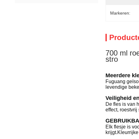
Markeren:
Product
700 ml ro
stro
Meerdere kle
Fuguang geïsole
levendige beker
Veiligheid e
De fles is van 
effect, roestvr
GEBRUIKBAR
Elk flesje is v
krijgt.Kleurrij