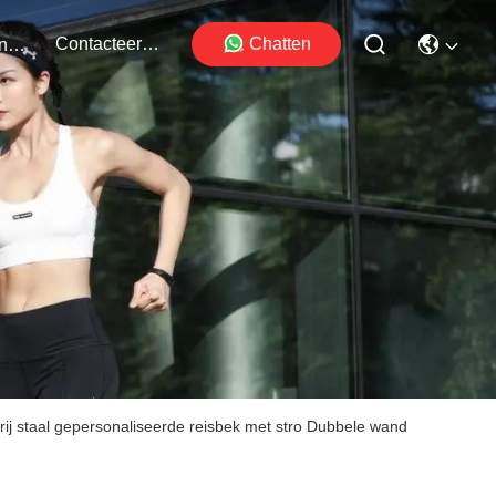
Contacteer Ons
Chatten
Evenementen
ij staal gepersonaliseerde reisbek met stro Dubbele wand