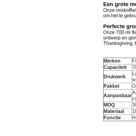
Een grote mo
Onze reiskoffi
om het te gebr
Perfecte gro
Onze 700 ml fle
ontwerp en gem
Thanksgiving, 
Merken
F
Capaciteit
7
L
Drukwerk
w
Pakket
O
A
Aanpasbaar
c
MOQ
3
Materiaal
1
Functie
H