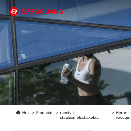
Huis
>
Producten
>
roestvrij
>
Herbrui
staaltuimelschakelaar
vacuümc