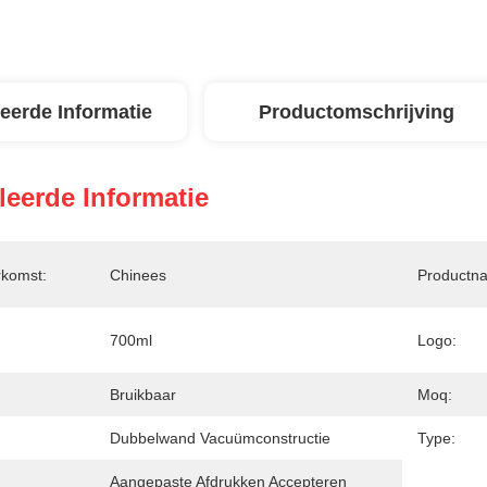
leerde Informatie
Productomschrijving
leerde Informatie
rkomst:
Chinees
Productn
700ml
Logo:
Bruikbaar
Moq:
Dubbelwand Vacuümconstructie
Type:
Aangepaste Afdrukken Accepteren