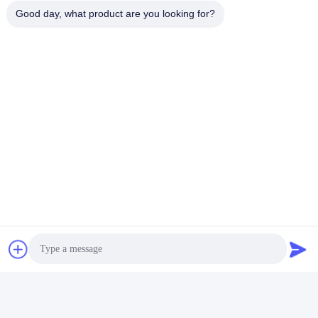
Good day, what product are you looking for?
Taggen:
Het Waterfles Van Het Borosilicateglas
Glaswaterfles Met Siliconen Mouw
Glas Het Drinken Fles
Snel contact
Adres
Nee, dat is niet zo.53, SCIENCE AVENUE, HIGH-TECH