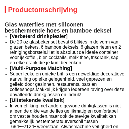
Productomschrijving
Glas waterfles met siliconen
beschermende hoes en bamboe deksel
[Verbeterd drinkplezier]
De 20 oz glasbeker set bevat 6 blikjes in de vorm van
glazen bekers, 6 bamboe deksels, 6 glazen rieten en 2
reinigingsborstels.Het is absoluut de ideale container
voor ijskoffie., bier, cocktails, melk thee, frisdrank, sap
en elke drank die je kunt bedenken.
[Multi-Purpose Matching]
Super leuke en unieke bril is een geweldige decoratieve
aanvulling op elke gelegenheid, veel geprezen en
geliefd door gezinnen, restaurants, bars en
coffeeshops.Makkelijk krijgen iedereen raving over deze
opvallende drinkglassen en indruk!
[Uitstekende kwaliteit]
In vergelijking met andere gewone drinkglassen is niet
alleen de dikte van de fles gelijkmatig en comfortabel
om vast te houden,maar ook de stevige kwaliteit kan
gemakkelijk het temperatuurverschil tussen
-68°F~212°F weerstaan- Afwasmachine veiligheid en