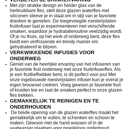
Met zijn strakke design en helder glas van de
herbruikbare fles, stelt deze glazen waterfles met
siliconen sleeve je in staat om in stijl van je favoriete
dranken te genieten. De toegevoegde roestvrijstalen
fruitinfuser laat je experimenteren met verschillende
smaken, waardoor je hydratatieroutine veelzijdig wordt.
Of je nu thuis, op het werk of onderweg bent, deze fles
biedt een verfrissende en trendy manier om
gehydrateerd te blijven.
VERKWIKKENDE INFUSIES VOOR
ONDERWEG
Geniet van de heerlijke ervaring van het infuseren van
je favoriete fruit onderweg met onze fruitinfuserfles. Als
je een fruitliefhebber bent, is dit perfect voor jou! Met
onze ingebouwde roestvrijstalen infuser kun je overal je
eigen brouwsel creëren. Voeg gewoon je favoriete fruit
of kruiden toe en laat de smaken perfect in onze glazen
fles trekken.
GEMAKKELIJK TE REINIGEN EN TE
ONDERHOUDEN
De brede opening van de glazen waterfles maakt het
gemakkelijk om te vullen, te schenken en schoon te
maken. Gewoon met de hand wassen of in de
vaatwasser plaatsen voor moeiteloos onderhoud.