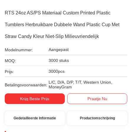
RTS 24oz AS/PS Materiaal Custom Printed Plastic
Tumblers Herbruikbare Dubbele Wand Plastic Cup Met
Straw Candy Kleur Niet-Slip Milieuvriendelijk
Aangepast
Modelnummer:
3000 stuks
MOQ:
3000pcs
Prijs:
L/C, D/A, D/P, T/T, Western Union,
Betalingsvoorwaarden:
MoneyGram
Krijg Beste Prijs
Praatje Nu
Gedetailleerde Informatie
Productomschrijving