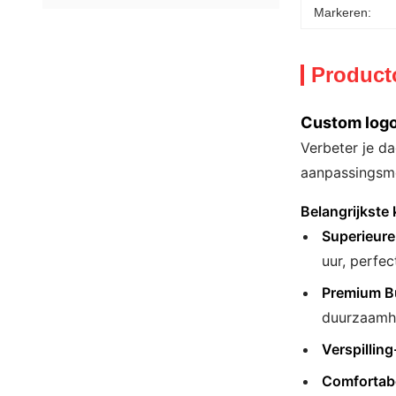
Markeren:
Product
Custom logo 
Verbeter je d
aanpassingsmo
Belangrijkste
Superieure 
uur, perfec
Premium Bu
duurzaamhe
Verspillin
Comfortab