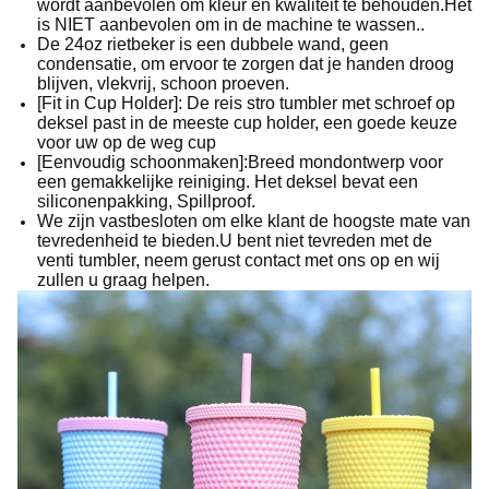
wordt aanbevolen om kleur en kwaliteit te behouden.Het
is NIET aanbevolen om in de machine te wassen..
De 24oz rietbeker is een dubbele wand, geen
condensatie, om ervoor te zorgen dat je handen droog
blijven, vlekvrij, schoon proeven.
[Fit in Cup Holder]: De reis stro tumbler met schroef op
deksel past in de meeste cup holder, een goede keuze
voor uw op de weg cup
[Eenvoudig schoonmaken]:Breed mondontwerp voor
een gemakkelijke reiniging. Het deksel bevat een
siliconenpakking, Spillproof.
We zijn vastbesloten om elke klant de hoogste mate van
tevredenheid te bieden.U bent niet tevreden met de
venti tumbler, neem gerust contact met ons op en wij
zullen u graag helpen.