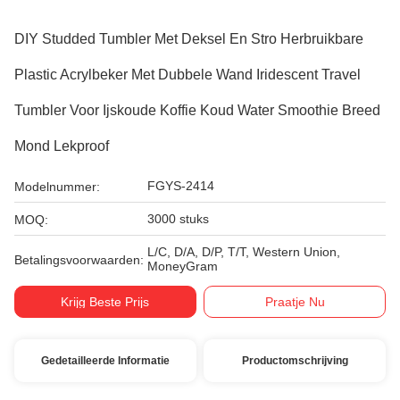
DIY Studded Tumbler Met Deksel En Stro Herbruikbare
Plastic Acrylbeker Met Dubbele Wand Iridescent Travel
Tumbler Voor Ijskoude Koffie Koud Water Smoothie Breed
Mond Lekproof
FGYS-2414
Modelnummer:
3000 stuks
MOQ:
L/C, D/A, D/P, T/T, Western Union,
Betalingsvoorwaarden:
MoneyGram
Krijg Beste Prijs
Praatje Nu
Gedetailleerde Informatie
Productomschrijving