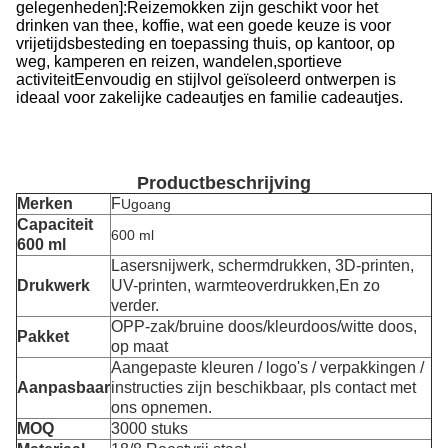
gelegenheden]:Reizemokken zijn geschikt voor het
drinken van thee, koffie, wat een goede keuze is voor
vrijetijdsbesteding en toepassing thuis, op kantoor, op
weg, kamperen en reizen, wandelen,sportieve
activiteitEenvoudig en stijlvol geïsoleerd ontwerpen is
ideaal voor zakelijke cadeautjes en familie cadeautjes.
Productbeschrijving
Merken
F
Ugoang
Capaciteit
600 ml
600 ml
Lasersnijwerk, schermdrukken, 3D-printen,
Drukwerk
UV-printen, warmteoverdrukken,
En zo
verder.
OPP-zak/bruine doos/kleurdoos/witte doos,
Pakket
op maat
Aangepaste kleuren / logo's / verpakkingen /
Aanpasbaar
instructies zijn beschikbaar, pls contact met
ons opnemen.
MOQ
3000 stuks