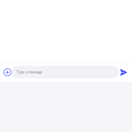
Photo
Video Call
Audio Call