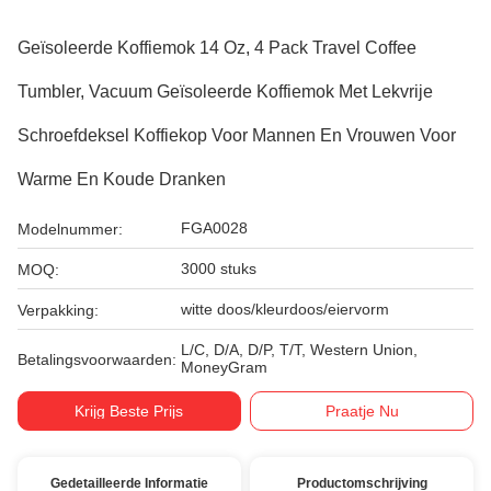
Geïsoleerde Koffiemok 14 Oz, 4 Pack Travel Coffee
Tumbler, Vacuum Geïsoleerde Koffiemok Met Lekvrije
Schroefdeksel Koffiekop Voor Mannen En Vrouwen Voor
Warme En Koude Dranken
FGA0028
Modelnummer:
3000 stuks
MOQ:
witte doos/kleurdoos/eiervorm
Verpakking:
L/C, D/A, D/P, T/T, Western Union,
Betalingsvoorwaarden:
MoneyGram
Krijg Beste Prijs
Praatje Nu
Gedetailleerde Informatie
Productomschrijving