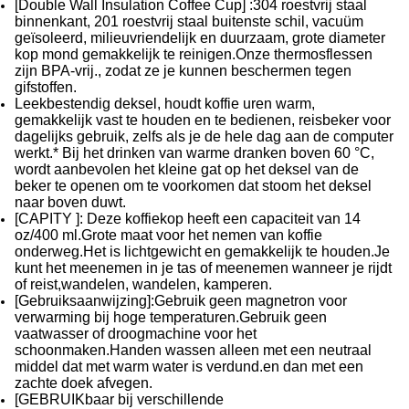
[Double Wall Insulation Coffee Cup] :304 roestvrij staal
binnenkant, 201 roestvrij staal buitenste schil, vacuüm
geïsoleerd, milieuvriendelijk en duurzaam, grote diameter
kop mond gemakkelijk te reinigen.Onze thermosflessen
zijn BPA-vrij., zodat ze je kunnen beschermen tegen
gifstoffen.
Leekbestendig deksel, houdt koffie uren warm,
gemakkelijk vast te houden en te bedienen, reisbeker voor
dagelijks gebruik, zelfs als je de hele dag aan de computer
werkt.* Bij het drinken van warme dranken boven 60 °C,
wordt aanbevolen het kleine gat op het deksel van de
beker te openen om te voorkomen dat stoom het deksel
naar boven duwt.
[CAPITY ]: Deze koffiekop heeft een capaciteit van 14
oz/400 ml.Grote maat voor het nemen van koffie
onderweg.Het is lichtgewicht en gemakkelijk te houden.Je
kunt het meenemen in je tas of meenemen wanneer je rijdt
of reist,wandelen, wandelen, kamperen.
[Gebruiksaanwijzing]:Gebruik geen magnetron voor
verwarming bij hoge temperaturen.Gebruik geen
vaatwasser of droogmachine voor het
schoonmaken.Handen wassen alleen met een neutraal
middel dat met warm water is verdund.en dan met een
zachte doek afvegen.
[GEBRUIKbaar bij verschillende