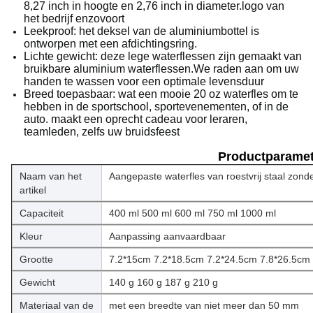
8,27 inch in hoogte en 2,76 inch in diameter.logo van
het bedrijf enzovoort
Leekproof: het deksel van de aluminiumbottel is
ontworpen met een afdichtingsring.
Lichte gewicht: deze lege waterflessen zijn gemaakt van
bruikbare aluminium waterflessen.We raden aan om uw
handen te wassen voor een optimale levensduur
Breed toepasbaar: wat een mooie 20 oz waterfles om te
hebben in de sportschool, sportevenementen, of in de
auto. maakt een oprecht cadeau voor leraren,
teamleden, zelfs uw bruidsfeest
Productparamet
Naam van het
Aangepaste waterfles van roestvrij staal zond
artikel
Capaciteit
400 ml 500 ml 600 ml 750 ml 1000 ml
Kleur
Aanpassing aanvaardbaar
Grootte
7.2*15cm 7.2*18.5cm 7.2*24.5cm 7.8*26.5cm
Gewicht
140 g 160 g 187 g 210 g
Materiaal van de
met een breedte van niet meer dan 50 mm