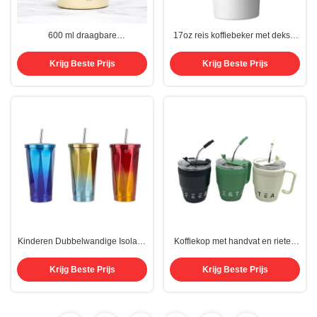
600 ml draagbare
17oz reis koffiebeker met deksel
vacuümgeïsoleerde koffiekoppen
van roestvrij staal geïsoleerd
van roestvrij staal
herbruikbaar koffiemaker lekvrije
Krijg Beste Prijs
Krijg Beste Prijs
koffieliefhebbers cadeautjes
Kinderen Dubbelwandige Isolatie
Koffiekop met handvat en rieten
304 Roestvrij Staal Met Rietje En
deksel 480ml Reisbeker
Deksel Aangepast Logo Gedrukt
Waterbeker Melkbeker Roestvrij
Krijg Beste Prijs
Krijg Beste Prijs
staal Materiaal geschikt voor
dranken Handle Rieten beker