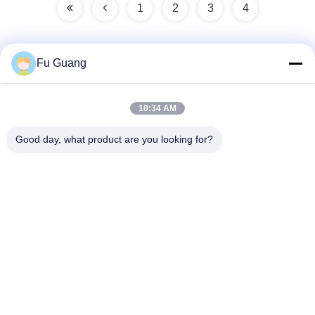
1
2
3
4
Fu Guang
Snel contact
10:34 AM
Adres
Good day, what product are you looking for?
Nee, dat is niet zo.53, SCIENCE AVENUE, HIGH-TECH
DISTRICT, 230008, HEFEI, ANHUI, CHINA
Telefoon
86--13966651425
E-mail
ryan@fuguangchina.com