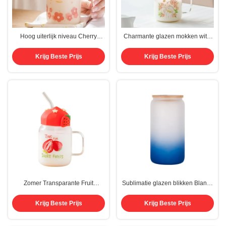
Hoog uiterlijk niveau Cherry
Charmante glazen mokken witte
Blossom glasbeker met stro
katten bloemen illustraties in roze
siliconen deksel schattig bloem
blauwe thema's
Krijg Beste Prijs
Krijg Beste Prijs
meisje drinkbeker
Zomer Transparante Fruit
Sublimatie glazen blikken Blanks
Hoogtemperatuur Glasbeker
Frosted 18 oz met bamboe deksel
Schattig Grote capaciteit Bedekte
en helder glas stro bier blikken
Krijg Beste Prijs
Krijg Beste Prijs
Straw Studenten Meisjes Melk
breed mond potje tumbler bekers
Ontbijtbeker
mokken voor ijs koffie sap soda