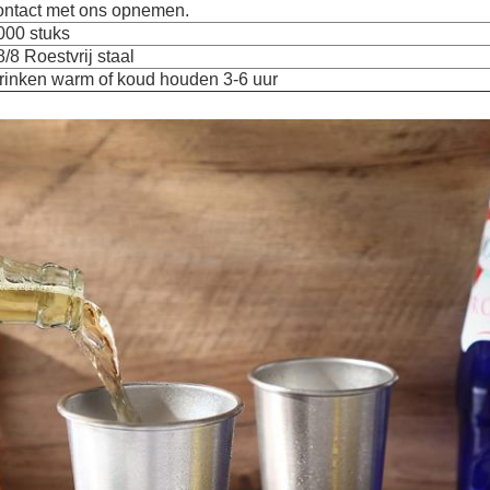
ontact met ons opnemen.
000 stuks
8/8 Roestvrij staal
rinken warm of koud houden 3-6 uur