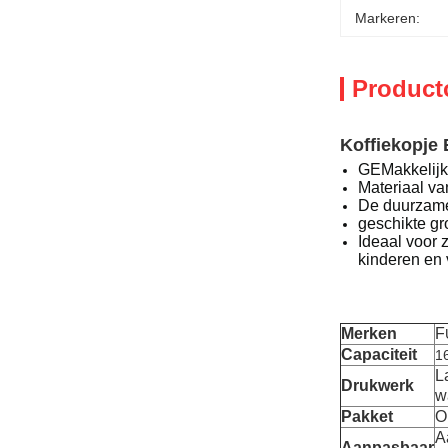
Markeren:
Product
Koffiekopje
GEMakkelijk 
Materiaal van
De duurzame 
geschikte gro
Ideaal voor 
kinderen en
Merken
F
Capaciteit
1
L
Drukwerk
w
Pakket
O
A
Aanpasbaar