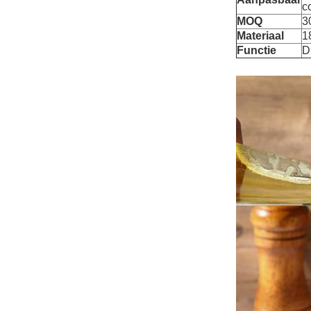
c
MOQ
3
Materiaal
1
Functie
D