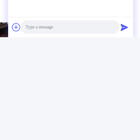
Photo
Video Call
Audio Call