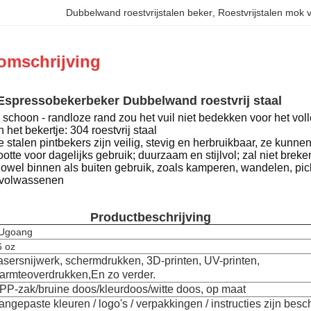
Dubbelwand roestvrijstalen beker
, 
Roestvrijstalen mok v
omschrijving
 Espressobekerbeker Dubbelwand roestvrij staal
schoon - randloze rand zou het vuil niet bedekken voor het vo
 het bekertje: 304 roestvrij staal
stalen pintbekers zijn veilig, stevig en herbruikbaar, ze kunne
otte voor dagelijks gebruik; duurzaam en stijlvol; zal niet breke
zowel binnen als buiten gebruik, zoals kamperen, wandelen, pi
 volwassenen
Productbeschrijving
Ugoang
6 oz
asersnijwerk, schermdrukken, 3D-printen, UV-printen,
armteoverdrukken,
En zo verder.
PP-zak/bruine doos/kleurdoos/witte doos, op maat
angepaste kleuren / logo's / verpakkingen / instructies zijn besc