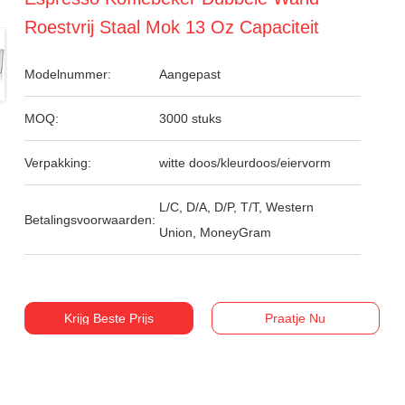
Roestvrij Staal Mok 13 Oz Capaciteit
Modelnummer:
Aangepast
MOQ:
3000 stuks
Verpakking:
witte doos/kleurdoos/eiervorm
L/C, D/A, D/P, T/T, Western
Betalingsvoorwaarden:
Union, MoneyGram
Krijg Beste Prijs
Praatje Nu