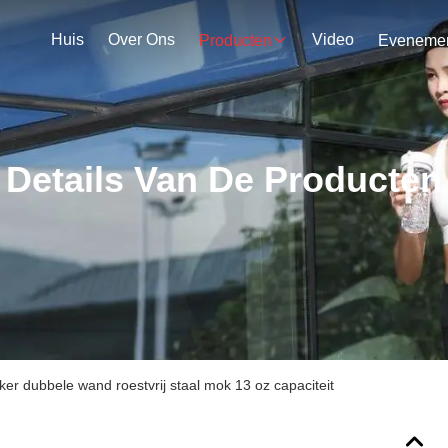
Huis
Over Ons
Video
Producten
Details Van De Producten
ker dubbele wand roestvrij staal mok 13 oz capaciteit