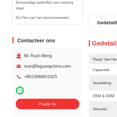
Eenwandige waterfles van roestvrij
staal
De Fles van het aluminiumwater
Gedetail
Contacteer ons
Gedetail
Mr. Ryan Meng
Plaats Van He
ryan@fuguangchina.com
Capaciteit:
+8613966651425
Verpakking:
OEM & ODM:
Praatje Nu
Vakantie: