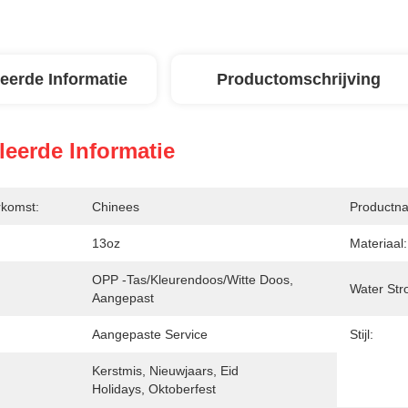
leerde Informatie
Productomschrijving
leerde Informatie
rkomst:
Chinees
Productn
13oz
Materiaal:
OPP -tas/kleurendoos/witte Doos, 
Water St
Aangepast
Aangepaste Service
Stijl:
Kerstmis, Nieuwjaars, Eid 
Holidays, Oktoberfest