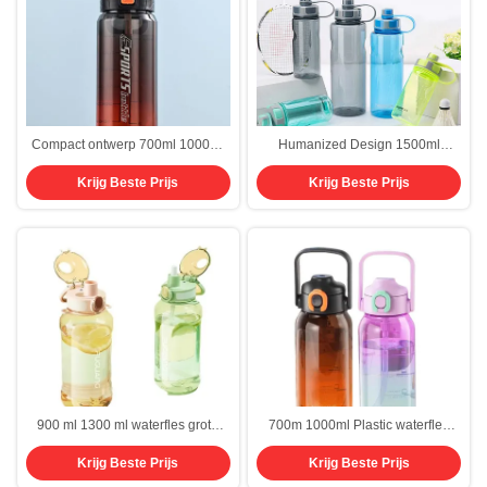
Compact ontwerp 700ml 1000ml
Humanized Design 1500ml
Fietswaterfles 1l Sportwaterfles
waterfles Grote capaciteit Plastic
Krijg Beste Prijs
Krijg Beste Prijs
met lift helder Studentenwaterfles
Draagbare ruimte Oversized 1,5
voor schooljongen hydraat met
liter waterfles Met handvat
herbruikbaar
Multifunctioneel gebruik
900 ml 1300 ml waterfles grote
700m 1000ml Plastic waterfles
capaciteit mannen draagbare
Grote capaciteit Draagbare
Krijg Beste Prijs
Krijg Beste Prijs
Tritan Plastic helder waterfles met
buitensport Gradient kleur
handvat dubbele
Waterfles Milieubescherming En