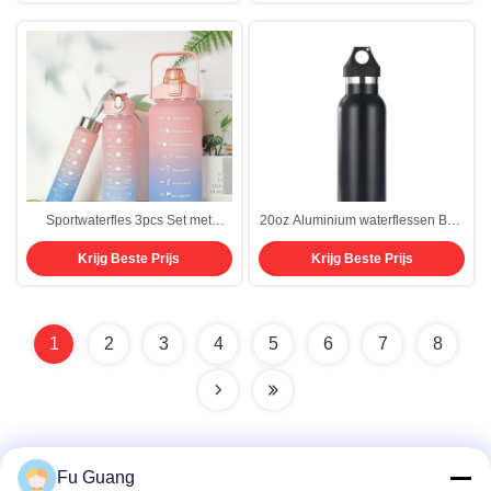
lekkagebestendige
Gezondheid
gehumaniseerde ontwerp
Sportwaterfles 3pcs Set met
20oz Aluminium waterflessen Bulk
motivatieve tijdmarker
herbruikbare waterflessen
Krijg Beste Prijs
Krijg Beste Prijs
lekbestendige Flip Top Deksel
lichtgewicht lekbestendig
Gradient Paars Voor school
Aluminium sport met twist cap
Fitness liefhebbers Indoor
Buckle voor gym, wandelen,
Outdoor Activiteiten
fietsen, kamperen, vissen
1
2
3
4
5
6
7
8
Fu Guang