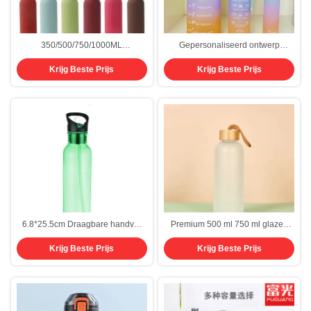
350/500/750/1000ML
Gepersonaliseerd ontwerp
milieuvriendelijk geïsoleerd
550/750/1000ML Draagbare
Krijg Beste Prijs
Krijg Beste Prijs
herbruikbaar roestvrij staal fitness
plastic waterfles van 1 liter
waterfles 1 liter sport waterfles
Gradient Kleur Custom Gym
metalen milieubescherming
Waterflessen Bisfenol And Toxin
Free OEM ODM
6.8*25.5cm Draagbare handvat
Premium 500 ml 750 ml glazen
700ml Grote capaciteit Custom
waterfles Sportdrank flessen met
Krijg Beste Prijs
Krijg Beste Prijs
Tritan Sportfles Gym Waterfles Met
siliconen mouw Stijlvol en
Straw Button stofdichte hoes
praktisch voor alle binnen- en
Design
buiten dagelijkse activiteiten