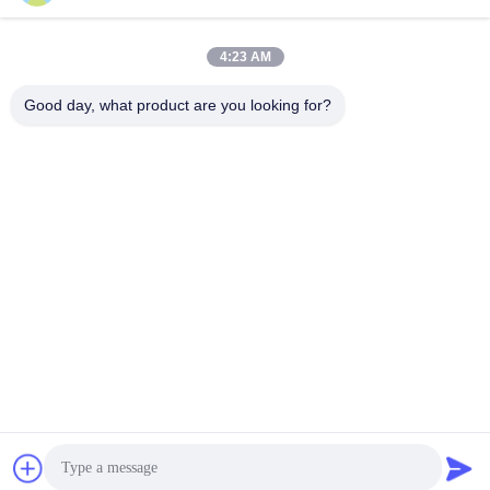
Snel contact
4:23 AM
Adres
Good day, what product are you looking for?
Nee, dat is niet zo.53, SCIENCE AVENUE, HIGH-TECH
DISTRICT, 230008, HEFEI, ANHUI, CHINA
Telefoon
86--13966651425
E-mail
ryan@fuguangchina.com
Privacybeleid
|
Sitemap
| De Goede Kwaliteit van China de fles
van het roestvrij staalwater Leverancier. Copyright © 2024-2025
Anhui Fuguang Import and Export Trading Co., Ltd. . Alle rechten
voorbehoudena.